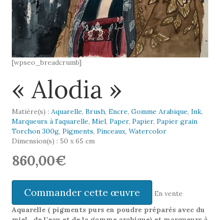
[wpseo_breadcrumb]
« Alodia »
Matière(s) :
Aquarelle
,
Brush
,
Encre
,
Gomme Arabique
,
Ink
,
Marqueurs à l'aquarelle
,
Miel
,
Paper
,
Papier
,
Papier grain
Torchon 300g
,
Pigments
,
Pinceaux
,
Watercolor
Dimension(s) : 50 x 65 cm
860,00€
Commander cette œuvre
En vente
Aquarelle ( pigments purs en poudre préparés avec du
miel, de l’eau et de la gomme arabique) et marqueurs à