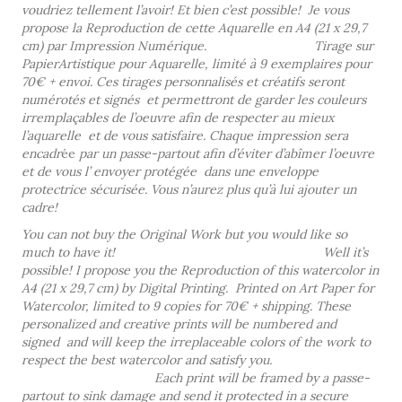
voudriez tellement l’avoir! Et bien c’est possible! Je vous
propose la Reproduction de cette Aquarelle en A4 (21 x 29,7
cm) par Impression Numérique. Tirage sur
PapierArtistique pour Aquarelle, limité à 9 exemplaires pour
70€ + envoi. Ces tirages personnalisés et créatifs seront
numérotés et signés
et permettront de garder les couleurs
irremplaçables de l’oeuvre afin de respecter au mieux
l’aquarelle
et de vous satisfaire.
Chaque impression sera
encadr
ée
par un passe-partout afin d’éviter d’abîmer l’oeuvre
et de vous l’ envoyer protégée
dans une enveloppe
protectrice sécurisée. Vous n’aurez plus qu’à lui ajouter un
cadre!
You can not buy the Original Work but you would like so
much to have it! Well it’s
possible! I propose you the Reproduction of this watercolor in
A4 (21 x 29,7 cm) by Digital Printing. Printed on Art Paper for
Watercolor, limited to 9 copies for 70€ + shipping. These
personalized and creative prints will be numbered and
signed
and will keep the irreplaceable colors of the work to
respect the best watercolor and satisfy you.
Each print will be framed by a passe-
partout to sink damage and send it protected in a secure