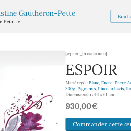
istine Gautheron-Pette
Bouti
te Peintre
[wpseo_breadcrumb]
ESPOIR
Matière(s) :
Blanc
,
Encre
,
Encre A
300g
,
Pigments
,
Pinceau Lavis
,
Ro
Dimension(s) : 46 x 61 cm
930,00€
Commander cette œ