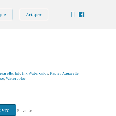
que
Artsper
quarelle
,
Ink
,
Ink Watercolor
,
Papier Aquarelle
se
,
Watercolor
uvre
En vente