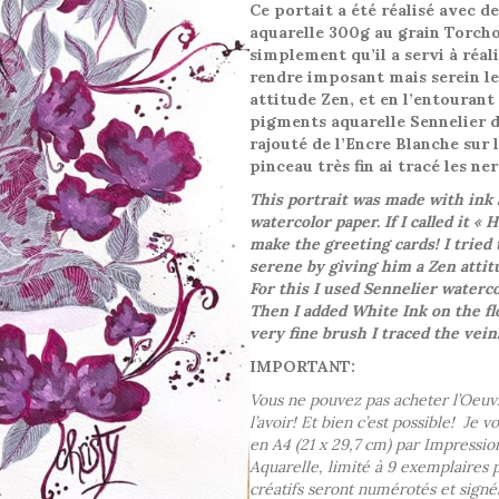
Ce portait a été réalisé avec de
aquarelle 300g au grain Torchon.
simplement qu’il a servi à réali
rendre imposant mais serein le
attitude Zen, et en l’entourant d
pigments aquarelle Sennelier de
rajouté de l’Encre Blanche sur l
pinceau très fin ai tracé les ne
This portrait was made with ink
watercolor paper. If I called it « 
make the greeting cards! I tried
serene by giving him a Zen attit
For this I used Sennelier waterc
Then I added White Ink on the fl
very fine brush I traced the vei
IMPORTANT:
Vous ne pouvez pas acheter l’Oeuv
l’avoir! Et bien c’est possible! Je
en A4 (21 x 29,7 cm) par Impressi
Aquarelle, limité à 9 exemplaires 
créatifs seront numérotés et signé