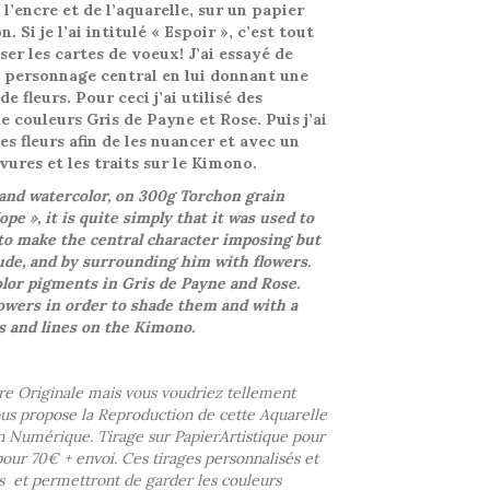
 l’encre et de l’aquarelle, sur un papier
 Si je l’ai intitulé « Espoir », c’est tout
ser les cartes de voeux! J’ai essayé de
 personnage central en lui donnant une
e fleurs. Pour ceci j’ai utilisé des
 couleurs Gris de Payne et Rose. Puis j’ai
es fleurs afin de les nuancer et avec un
rvures et les traits sur le Kimono.
 and watercolor, on 300g Torchon grain
Hope », it is quite simply that it was used to
 to make the central character imposing but
ude, and by surrounding him with flowers.
olor pigments in Gris de Payne and Rose.
owers in order to shade them and with a
ns and lines on the Kimono.
re Originale mais vous voudriez tellement
 vous propose la Reproduction de cette Aquarelle
on Numérique. Tirage sur PapierArtistique pour
pour 70€ + envoi. Ces tirages personnalisés et
s
et permettront de garder les couleurs