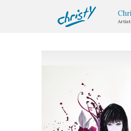
Chr
Artis