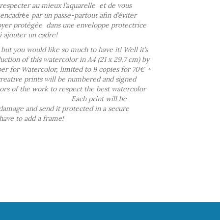
 respecter au mieux l’aquarelle
et de vous
 encadr
ée
par un passe-partout afin d’éviter
voyer protégée
dans une enveloppe protectrice
i ajouter un cadre!
but you would like so much to have it! Well it’s
ction of this watercolor in A4 (21 x 29,7 cm) by
per for Watercolor, limited to 9 copies for 70€ +
reative prints will be numbered and signed
lors of the work to respect the best watercolor
 Each print will be
damage and send it protected in a secure
 have to add a frame!