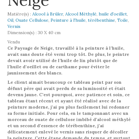
Neige
Matière(s) :
Alcool à Brûler
,
Alcool Méthylé
,
huile d'oeillet
,
Oil
,
Ouate Cellulose
,
Peinture à l'huile
,
térébenthine
,
Toile
,
Vernis
Dimension(s) : 30 X 40 cm
Vendu
Ce Paysage de Neige, travaillé à la peinture à l’huile,
avait sans doute été verni trop tôt. De plus, le peintre
devait avoir utilisé de l’huile de lin plutôt que de
l’huile d’oeillet ou de carthame pour éviter le
jaunissement des blancs.
Le client aimait beaucoup ce tableau peint par son
défunt père qui avait perdu de sa luminosité et était
devenu jaune. C’est pourquoi, avec patience et soin, ce
tableau étant récent et ayant été réalisé avec de la
peinture moderne, j’ai pu plus facilement lui redonner
sa forme initiale. Pour cela, en le tamponnant avec un
morceau de ouate de cellulose imbibé d’alcool méthylé
et un second d’essence de térébenthine, j’ai
délicatement enlevé le vernis sans risquer de décoller
la peinture. Cette étape demande du temps, et surtout